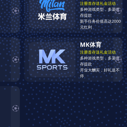
从未见过如此盛况
近一次比赛中，他达成
从多个角度深入探讨詹姆
位等方面。这不仅是一
解詹姆斯在当今体育界