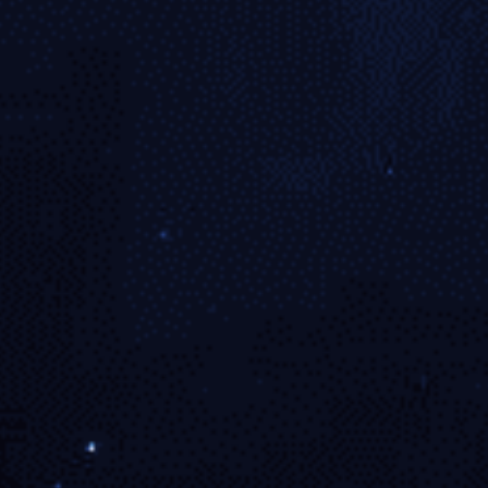
2026-05-07
5.
希罗合同仅剩两年美媒透露他不会在截止日
2026-06-03
6.
菲利普斯谈加盟谢菲联原因强调离家近与球
2026-03-14
7.
西甲联赛频现球场侮辱事件巴萨西蒙尼及多
2026-05-22
8.
重庆铜梁龙官方宣布罗马尼亚边锋肯帕努正
2026-07-06