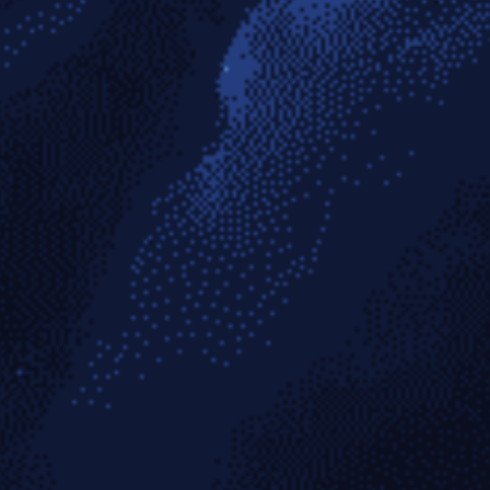
无法预测未来会发生什么，但我们知道的是，无论发生何事，詹
继续为全世界带来灵感与希望。时间会证明，他留下的不仅仅是
GOAT级成就引发热议，不仅令他本人登峰造极，更让整个体
有，是因为它承载的不单单是胜利，更是希望与梦想交汇而成的
更多类似传奇般的人物出现，同时也希望这些故事能够鼓舞每一
就能创造属于自己的辉煌！