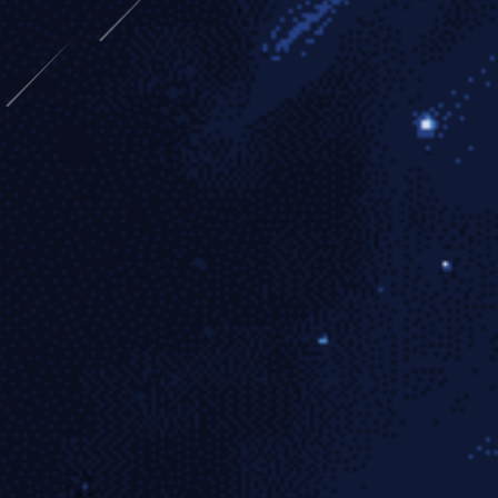
越了一些传统认知中的
性，让人重新审视过
同时，在社交平台上
的新媒体环境，使得
刻。
4、历史地
无论是在当前还是将来
员，还拥有丰富的人生
树立了一座灯塔。
随着时间推移，我们
项独特GOAT级成就
瞬间。