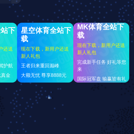
种推动。他所具备的多项
让整个NBA联盟受益
姆斯通过自己的实际行
身水平。
发展，以实际行动回馈
添了更多光辉。
讨论迅速蔓延，各大平
热烈程度也是前所未见