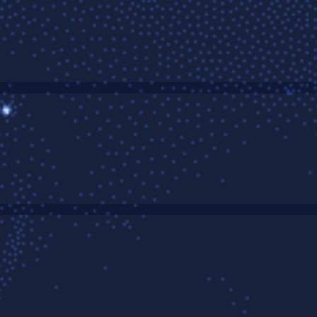
AT级成就引发热议电视历史上
2026-06-13 04:50
37 次阅读
首页
/
体育报道
球的代表人物之一，其职业生涯中的成就引发了无数讨论。在最
级成就，这一事件在电视历史上产生了前所未有的盛况。本文将
热议，包括其对篮球界的影响、观众反响、媒体报道以及历史地
体育文化的一次深刻影响。通过这些方面，我们能够更全面地理